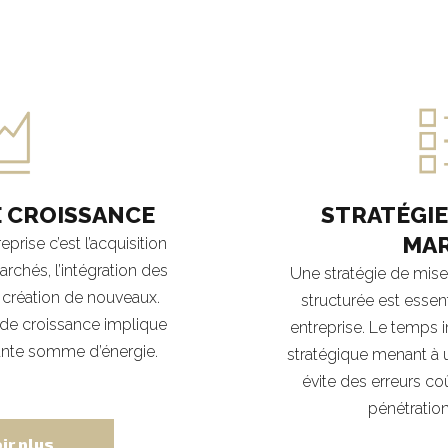
E CROISSANCE
STRATÉGIE
MA
prise c’est l’acquisition
rchés, l’intégration des
Une stratégie de mise
a création de nouveaux.
structurée est essen
 de croissance implique
entreprise. Le temps in
tante somme d’énergie.
stratégique menant à u
évite des erreurs co
pénétratio
ir plus