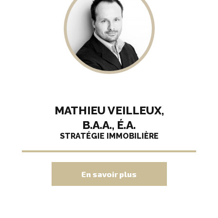
MATHIEU VEILLEUX,
B.A.A., É.A.
STRATÉGIE IMMOBILIÈRE
En savoir plus