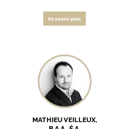
En savoir plus
MATHIEU VEILLEUX,
B.A.A., É.A.