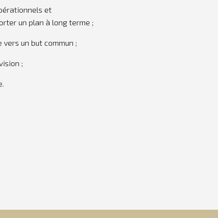
pérationnels et
rter un plan à long terme ;
se vers un but commun ;
ision ;
e.