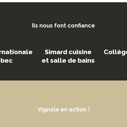
Ils nous font confiance
ard cuisine
Collège Mérici
Le Qué
lle de bains
Vignola en action !